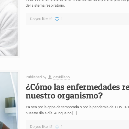
del sistema respiratorio.
Do you like it?
1
Published by
davidllano
¿Cómo las enfermedades res
nuestro organismo?
Ya sea por la gripa de temporada o por la pandemia del COVID-
nuestro día a día. Aunque no
[…]
Do you like it?
1