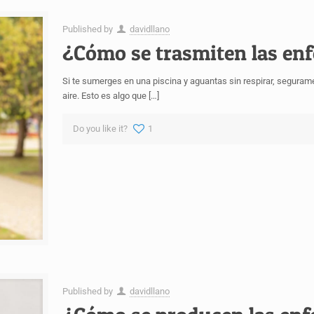
Published by
davidllano
¿Cómo se trasmiten las en
Si te sumerges en una piscina y aguantas sin respirar, segura
aire. Esto es algo que
[…]
Do you like it?
1
Published by
davidllano