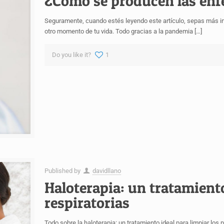
¿Cómo se producen las enf
Seguramente, cuando estés leyendo este artículo, sepas más in
otro momento de tu vida. Todo gracias a la pandemia
[…]
Do you like it?
1
Published by
davidllano
Haloterapia: un tratamien
respiratorias
Todo sobre la haloterapia: un tratamiento ideal para limpiar los 