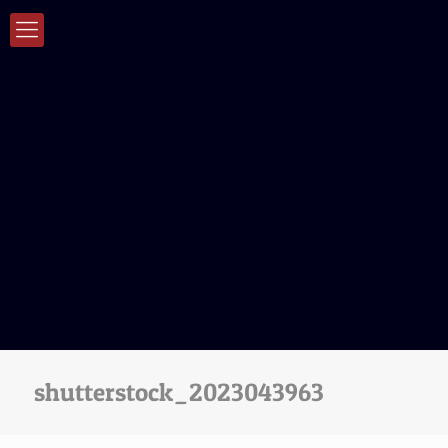
shutterstock_2023043963