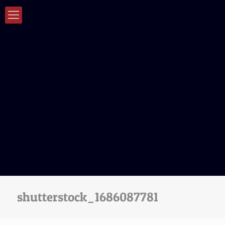
shutterstock_1686087781